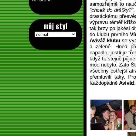
ke stažení
samozřejmě to nauči
"chceš do dršťky?"
,
drastickému přesvěd
výpravu téměř křížov
tak brzy po jakési d
do klubu prvního
Ví
Aviváž klubu
se vyd
a zelené. Hned př
napadlo, jestli je t
když to stejně půjde
moc nebylo. Zato Št
všechny ostřejší atr
přemluvili taky. Pr
Každopádně
Aviváž