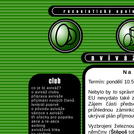
Na
Termín: pondělí 10.
co je to aviváž?
Nebylo by to správ
o aviváž clubu
příprava aviváže
EU nevydalo také z
přijímání nových členů
Zájem části předs
tenkrát poprvé
o původu aviváže
průhlednou zámink
vánoce s aviváží
ukrýval plán přijmo
tři ořechy pro popelku
akce a re-akce
Vyzbrojeni železn
aviblog
avivážová trika
němčiny (
Štěpoš
tot