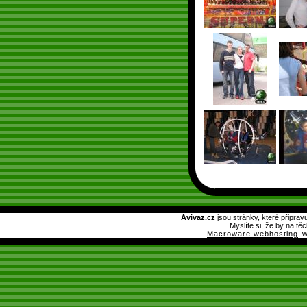
Avivaz.cz
jsou stránky, které připrav
Myslíte si, že by na tě
Macroware webhosting
, 