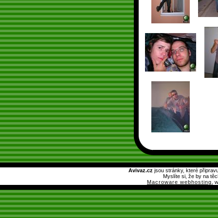
Avivaz.cz
jsou stránky, které připrav
Myslíte si, že by na tě
Macroware webhosting
, 