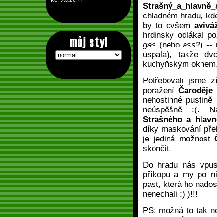
ke stažení
Strašný_a_hlavně_
chladném hradu, kde
by to ovšem
avivá
hrdinsky odlákal p
gas
(nebo
ass
?) --
uspala), takže dv
kuchyňským oknem
Potřebovali jsme 
poražení
Čaroděje
nehostinné pustině
neúspěšně :(. 
Strašného_a_hlavn
díky maskování přeh
je jediná možnost
skončit.
Do hradu nás vpus
příkopu a my po ni
past, která ho nado
nenechali :) )!!!
PS: možná to tak nev