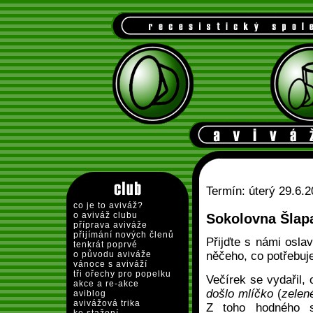
Termín: úterý 29.6.
co je to aviváž?
o aviváž clubu
Sokolovna Šlapa
příprava aviváže
přijímání nových členů
Přijďte s námi osla
tenkrát poprvé
o původu aviváže
něčeho, co potřebuje
vánoce s aviváží
tři ořechy pro popelku
Večírek se vydařil, 
akce a re-akce
došlo mlíčko
(
zele
aviblog
avivážová trika
Z toho hodného s