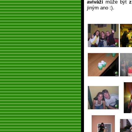
aviváži
může být
z
jiným ano :).