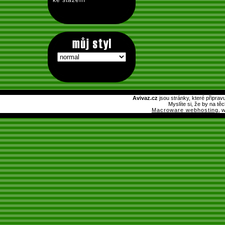
ke stažení
Avivaz.cz
jsou stránky, které připrav
Myslíte si, že by na tě
Macroware webhosting
, 