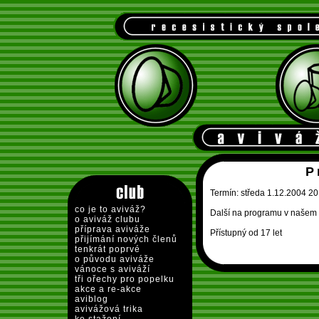
P
Termín: středa 1.12.2004 20
co je to aviváž?
Další na programu v našem 
o aviváž clubu
příprava aviváže
Přístupný od 17 let
přijímání nových členů
tenkrát poprvé
o původu aviváže
vánoce s aviváží
tři ořechy pro popelku
akce a re-akce
aviblog
avivážová trika