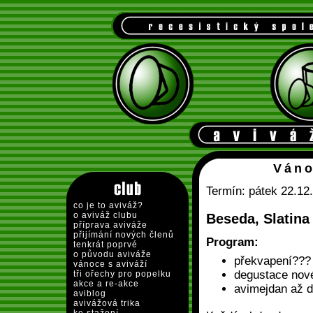
Váno
Termín: pátek 22.12
co je to aviváž?
o aviváž clubu
Beseda, Slatina
příprava aviváže
přijímání nových členů
Program:
tenkrát poprvé
o původu aviváže
překvapení???
vánoce s aviváží
degustace nové
tři ořechy pro popelku
akce a re-akce
avimejdan až do
aviblog
avivážová trika