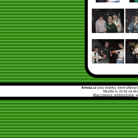
Avivaz.cz
jsou stránky, které připrav
Myslíte si, že by na tě
Macroware webhosting
, 