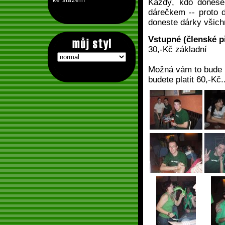
ke stažení
Každý, kdo donese
dárečkem -- proto d
doneste dárky všichn
Vstupné (členské p
30,-Kč základní
Možná vám to bude př
budete platit 60,-Kč.