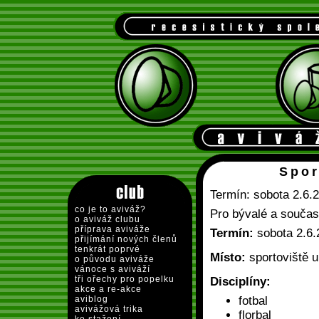
Spor
Termín: sobota 2.6.
co je to aviváž?
Pro bývalé a součas
o aviváž clubu
příprava aviváže
Termín:
sobota 2.6.
přijímání nových členů
tenkrát poprvé
Místo:
sportoviště 
o původu aviváže
vánoce s aviváží
tři ořechy pro popelku
Disciplíny:
akce a re-akce
aviblog
fotbal
avivážová trika
florbal