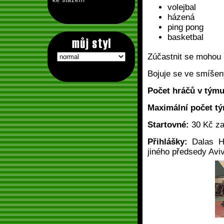
ke stažení
volejbal
házená
ping pong
basketbal
Zúčastnit se mohou 
Bojuje se ve smíše
Počet hráčů v týmu
Maximální počet t
Startovné:
30 Kč za 
Přihlášky:
Dalas Ho
jiného předsedy Avi