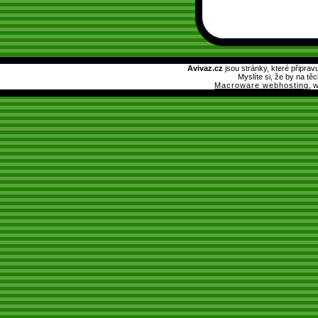
Avivaz.cz
jsou stránky, které připrav
Myslíte si, že by na tě
Macroware webhosting
, 