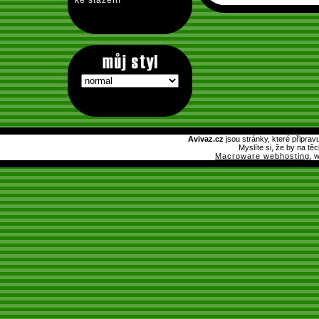
ke stažení
Avivaz.cz
jsou stránky, které připrav
Myslíte si, že by na tě
Macroware webhosting
, 