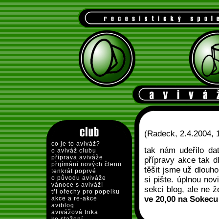
(Radeck, 2.4.2004, 
co je to aviváž?
tak nám udeřilo da
o aviváž clubu
příprava aviváže
přípravy akce tak 
přijímání nových členů
těšit jsme už dlouho
tenkrát poprvé
o původu aviváže
si pište. úplnou no
vánoce s aviváží
sekci blog, ale ne 
tři ořechy pro popelku
ve 20,00 na Sokec
akce a re-akce
aviblog
avivážová trika