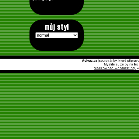
ke stažení
Avivaz.cz
jsou stránky, které připrav
Myslíte si, že by na tě
Macroware webhosting
, 