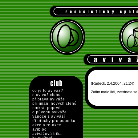
(Radeck, 2.4.2004, 21:24)
co je to aviváž?
Zatim malo lidi, zvednete s
o aviváž clubu
příprava aviváže
přijímání nových členů
tenkrát poprvé
o původu aviváže
vánoce s aviváží
tři ořechy pro popelku
akce a re-akce
aviblog
avivážová trika