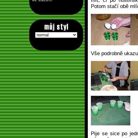
mít, či po hostins
ke stažení
Potom stačí obě mlíč
Vše podrobně ukazuj
Pije se sice po jed