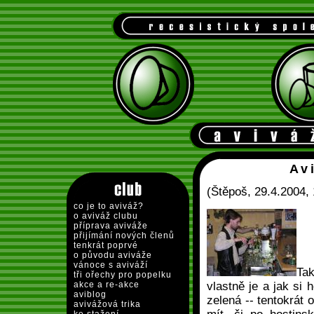
Av
(Štěpoš, 29.4.2004, 
co je to aviváž?
o aviváž clubu
příprava aviváže
přijímání nových členů
tenkrát poprvé
o původu aviváže
vánoce s aviváží
Ta
tři ořechy pro popelku
akce a re-akce
vlastně je a jak si
aviblog
zelená -- tentokrát
avivážová trika