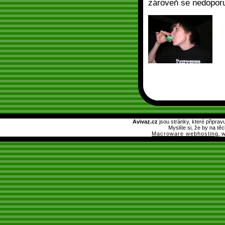
zároveň se nedoporu
Avivaz.cz
jsou stránky, které připrav
Myslíte si, že by na tě
Macroware webhosting
, 