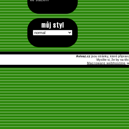
ke stažení
Avivaz.cz
jsou stránky, které připrav
Myslíte si, že by na tě
Macroware webhosting
, 