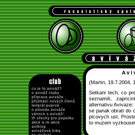
Avi
(Martin, 19.7.2004, 
co je to aviváž?
Setkani tech, co pr
o aviváž clubu
příprava aviváže
seznamili, zapric
přijímání nových členů
alternativu Avivaze:
tenkrát poprvé
o původu aviváže
se panak obrati do 
vánoce s aviváží
picovych ust. Prost
tři ořechy pro popelku
to muzem vyzkouset
akce a re-akce
aviblog
avivážová trika