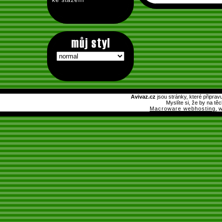
ke stažení
Avivaz.cz
jsou stránky, které připrav
Myslíte si, že by na tě
Macroware webhosting
, 