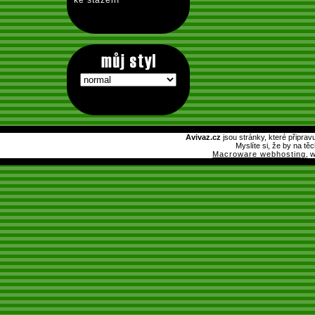
ke stažení
Avivaz.cz
jsou stránky, které připrav
Myslíte si, že by na tě
Macroware webhosting
, 