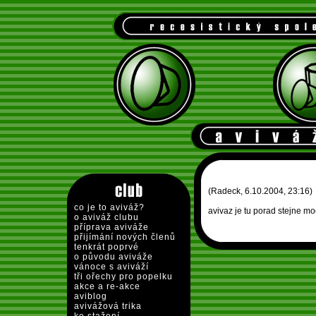
(Radeck, 6.10.2004, 23:16)
co je to aviváž?
avivaz je tu porad stejne mo
o aviváž clubu
příprava aviváže
přijímání nových členů
tenkrát poprvé
o původu aviváže
vánoce s aviváží
tři ořechy pro popelku
akce a re-akce
aviblog
avivážová trika