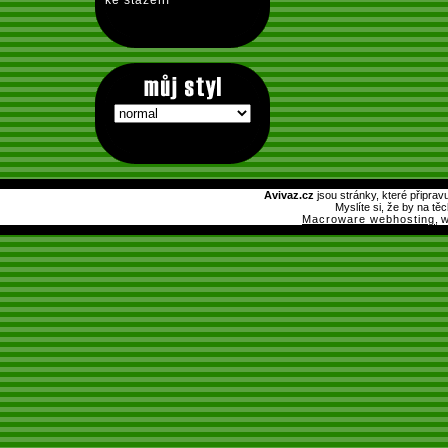
ke stažení
Avivaz.cz
jsou stránky, které připrav
Myslíte si, že by na tě
Macroware webhosting
, 