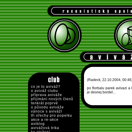
(Radeck, 22.10.2004, 00:46
co je to aviváž?
po florbalu parek avivazi a
o aviváž clubu
je desnej bordel...
příprava aviváže
přijímání nových členů
tenkrát poprvé
o původu aviváže
vánoce s aviváží
tři ořechy pro popelku
akce a re-akce
aviblog
avivážová trika