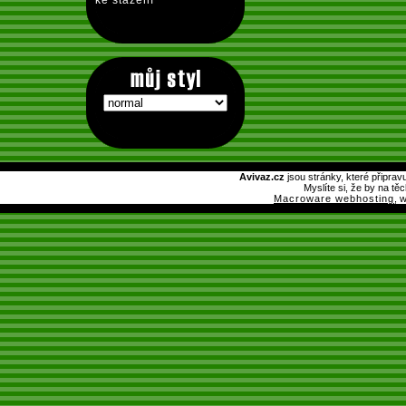
ke stažení
Avivaz.cz
jsou stránky, které připrav
Myslíte si, že by na tě
Macroware webhosting
, 