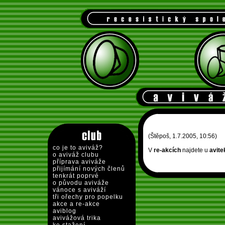
(Štěpoš, 1.7.2005, 10:56)
co je to aviváž?
V
re-akcích
najdete u
avite
o aviváž clubu
příprava aviváže
přijímání nových členů
tenkrát poprvé
o původu aviváže
vánoce s aviváží
tři ořechy pro popelku
akce a re-akce
aviblog
avivážová trika