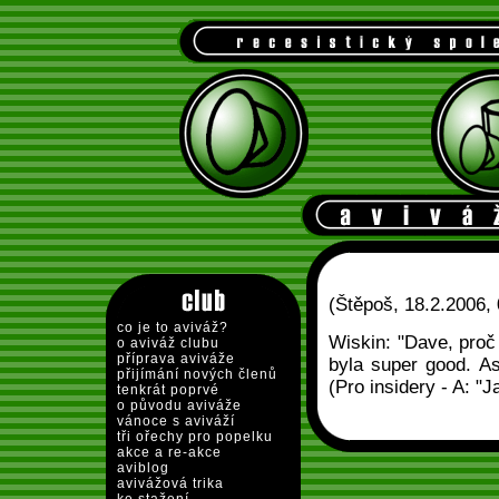
(Štěpoš, 18.2.2006, 
co je to aviváž?
Wiskin: "Dave, proč
o aviváž clubu
příprava aviváže
byla super good. Asi
přijímání nových členů
(Pro insidery - A: "Ja
tenkrát poprvé
o původu aviváže
vánoce s aviváží
tři ořechy pro popelku
akce a re-akce
aviblog
avivážová trika