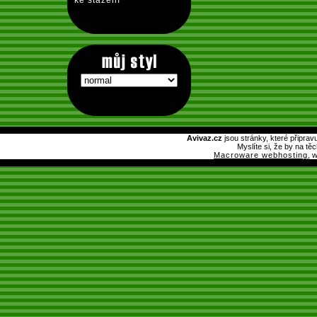
ke stažení
Avivaz.cz
jsou stránky, které připrav
Myslíte si, že by na tě
Macroware webhosting
, 