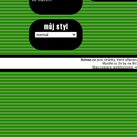
ke stažení
Avivaz.cz
jsou stránky, které připrav
Myslíte si, že by na tě
Macroware webhosting
, 