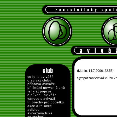
(Martin, 14.7.2006, 22:55)
co je to aviváž?
Sympatizant Aviváž clubu Zd
o aviváž clubu
příprava aviváže
přijímání nových členů
tenkrát poprvé
o původu aviváže
vánoce s aviváží
tři ořechy pro popelku
akce a re-akce
aviblog
avivážová trika