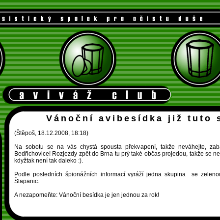
Vánoční avibesídka již tuto 
(Štěpoš, 18.12.2008, 18:18)
Na sobotu se na vás chystá spousta překvapení, takže neváhejte, zab
Bedřichovice! Rozjezdy zpět do Brna tu prý také občas projedou, takže se ne
kdyžtak není tak daleko :).
Podle posledních špionážních informací vyráží jedna skupina se zele
Šlapanic.
A nezapomeňte: Vánoční besídka je jen jednou za rok!