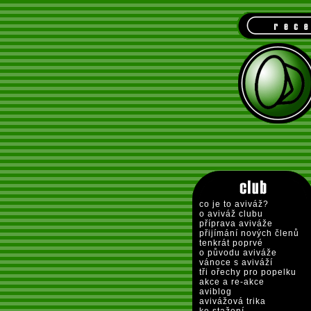
co je to aviváž?
o aviváž clubu
příprava aviváže
přijímání nových členů
tenkrát poprvé
o původu aviváže
vánoce s aviváží
tři ořechy pro popelku
akce a re-akce
aviblog
avivážová trika