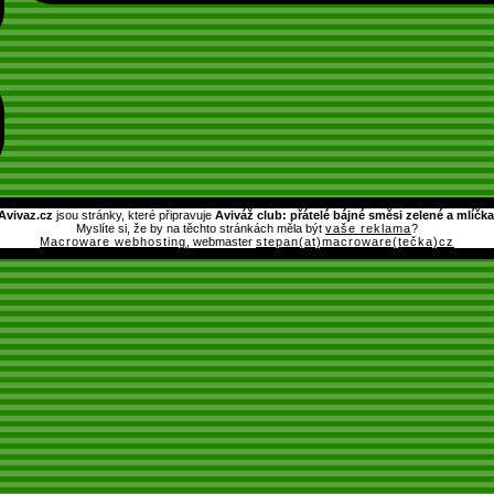
Avivaz.cz
jsou stránky, které připravuje
Aviváž club: přátelé bájné směsi zelené a mlíčka
Myslíte si, že by na těchto stránkách měla být
vaše reklama
?
Macroware webhosting
, webmaster
stepan(at)macroware(tečka)cz