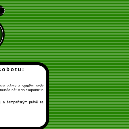
sobotu!
alte dárek a vyražte směr
musíte bát. A do Šlapanic to
nou a šampaňským právě ze